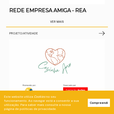
Este website utiliza
Cookies
no seu
funcionamento. Ao navegar está a consentir a sua
Compreendi
utilização. Para saber mais consulte a nossa
página de
políticas de privacidade
.